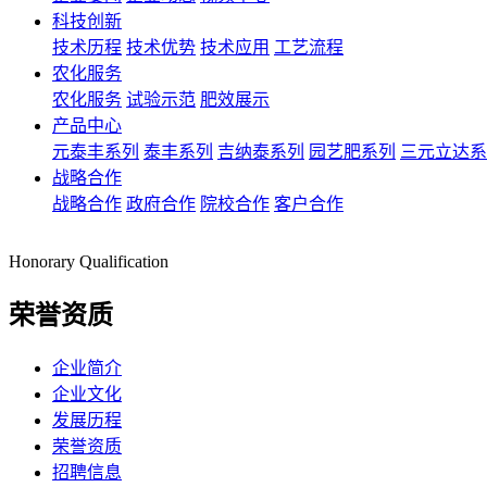
科技创新
技术历程
技术优势
技术应用
工艺流程
农化服务
农化服务
试验示范
肥效展示
产品中心
元泰丰系列
泰丰系列
吉纳泰系列
园艺肥系列
三元立达系
战略合作
战略合作
政府合作
院校合作
客户合作
Honorary Qualification
荣誉资质
企业简介
企业文化
发展历程
荣誉资质
招聘信息