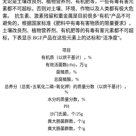
无论是土壤改良剂、植物营养剂、有机肥等，一些有毒有害元
素都不可超标，否则对土壤、环境、作物以及人类都有极大危
害。 抗生素、激素残留和重金属是目前很多“有机”产品不可
避免的，根据国家标准《肥料中有毒有害物质的限量要求》，
土壤改良剂、植物营养剂、有机肥等的有毒有害元素都不可超
标，下表显示 BGF产品在这些元素上的达标和“洁净度”。
项目
有机质（以烘干基计），%
有效活菌数(cfu)，万/g
腐殖质，%
总腐植酸，%
总养分（总氮+五氧化二磷+氧化钾）的质量分数（以烘干基计），
%
水分的质量分数，%
PH
沙门氏菌，个/25g
粪大肠菌群数，个/g
粪大肠菌群数，个/g